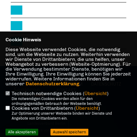
Cookie Hinweis
Diese Webseite verwendet Cookies, die notwendig
sind, um die Webseite zu nutzen. Weiterhin verwenden
wir Dienste von Drittanbietern, die uns helfen, unser
Webangebot zu verbessern (Website-Optmierung). Für
die Verwendung bestimmter Dienste, benötigen wir
Ihre Einwilligung. Ihre Einwilligung können Sie jederzeit
widerrufen. Weitere Informationen finden Sie in
unserer
Datenschutzerklärung
.
IMPRESSUM
DATENSCHUTZ
KONTAKT
Technisch notwendige Cookies (
Übersicht
)
Die notwendigen Cookies werden allein für den
ordnungsgemäßen Gebrauch der Webseite benötigt.
Cookies von Drittanbietern (
Übersicht
)
Zur Optimierung unserer Webseite binden wir Dienste und
@2026 Senioren Union der CDU
Angebote von Drittanbietern ein.
Landesverband Berlin
Alle Rechte vorbehalten.
Alle akzeptieren
Auswahl speichern