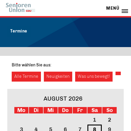
MENÜ
Termine
Bitte wählen Sie aus:
Alle Termine
Neuigkeiten
Was uns bewegt!
AUGUST 2026
Mo
Di
Mi
Do
Fr
Sa
So
1
2
3
4
5
6
7
8
9