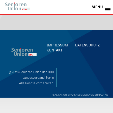
MENÜ
IMPRESSUM
DATENSCHUTZ
KONTAKT
@2026 Senioren Union der CDU
Landesverband Berlin
Alle Rechte vorbehalten.
REALISATION: SHARKNESS MEDIA GMBH & CO. KG