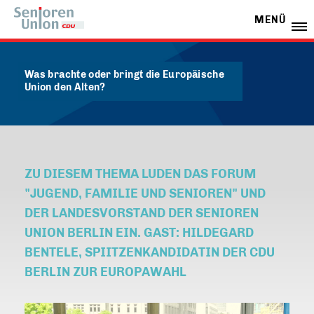
MENÜ
Was brachte oder bringt die Europäische
Union den Alten?
ZU DIESEM THEMA LUDEN DAS FORUM
"JUGEND, FAMILIE UND SENIOREN" UND
DER LANDESVORSTAND DER SENIOREN
UNION BERLIN EIN. GAST: HILDEGARD
BENTELE, SPIITZENKANDIDATIN DER CDU
BERLIN ZUR EUROPAWAHL