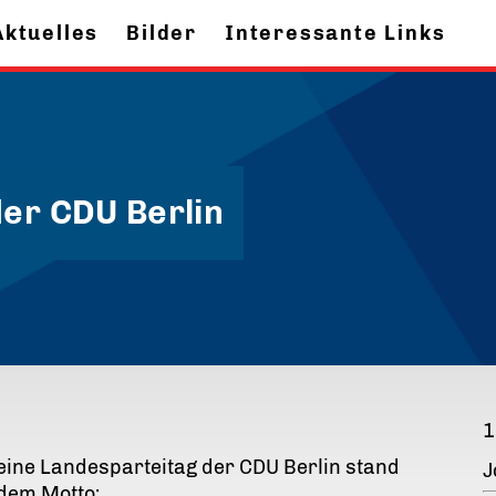
Aktuelles
Bilder
Interessante Links
der CDU Berlin
1
eine Landesparteitag der CDU Berlin stand
J
dem Motto: