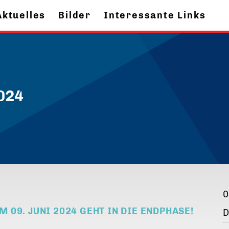
Aktuelles
Bilder
Interessante Links
024
0
09. JUNI 2024 GEHT IN DIE ENDPHASE!
D