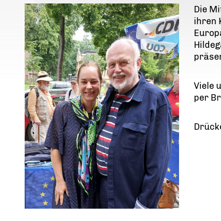
Die Mi
ihren
Europa
Hildeg
präsen
Viele 
per B
Drücke