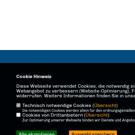
Cookie Hinweis
Diese Webseite verwendet Cookies, die notwendig sin
Webangebot zu verbessern (Website-Optmierung). Für 
widerrufen. Weitere Informationen finden Sie in un
Technisch notwendige Cookies (
Übersicht
)
IMPRESSUM
DATENSCHUTZ
KONTAKT
Die notwendigen Cookies werden allein für den ordnungsgemäßen
Cookies von Drittanbietern (
Übersicht
)
Zur Optimierung unserer Webseite binden wir Dienste und Angebote
Alle akzeptieren
Auswahl speichern
@2026 Senioren Union der CDU Landesverb